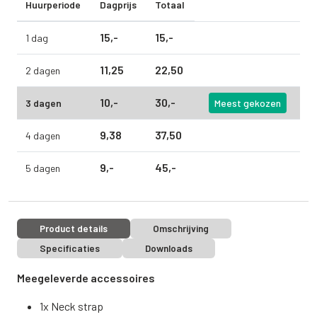
Huurperiode
Dagprijs
Totaal
15,
-
15,
-
1 dag
11,
25
22,
50
2 dagen
10,
-
30,
-
3 dagen
Meest gekozen
9,
38
37,
50
4 dagen
9,
-
45,
-
5 dagen
Product details
Omschrijving
Specificaties
Downloads
Meegeleverde accessoires
1x Neck strap