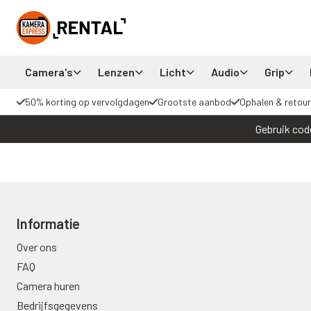
Camera's
Lenzen
Licht
Audio
Grip
50% korting op vervolgdagen
Grootste aanbod
Ophalen & retour
Gebruik cod
Informatie
Over ons
FAQ
Camera huren
Bedrijfsgegevens