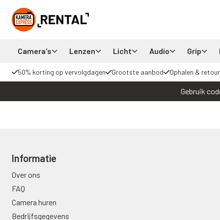
Camera's
Lenzen
Licht
Audio
Grip
50% korting op vervolgdagen
Grootste aanbod
Ophalen & retour
Gebruik cod
Informatie
Over ons
FAQ
Camera huren
Bedrijfsgegevens