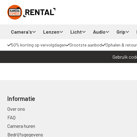
Camera's
Lenzen
Licht
Audio
Grip
50% korting op vervolgdagen
Grootste aanbod
Ophalen & retour
Gebruik cod
Informatie
Over ons
FAQ
Camera huren
Bedrijfsgegevens