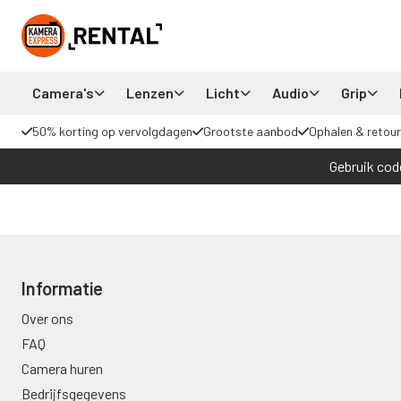
Camera's
Lenzen
Licht
Audio
Grip
50% korting op vervolgdagen
Grootste aanbod
Ophalen & retour
Gebruik cod
Informatie
Over ons
FAQ
Camera huren
Bedrijfsgegevens