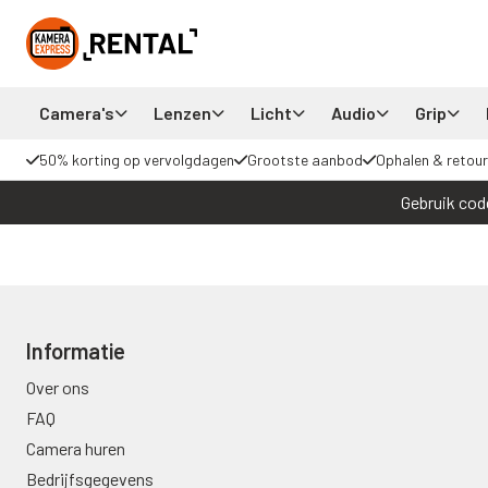
Camera's
Lenzen
Licht
Audio
Grip
50% korting op vervolgdagen
Grootste aanbod
Ophalen & retour
Gebruik cod
Informatie
Over ons
FAQ
Camera huren
Bedrijfsgegevens