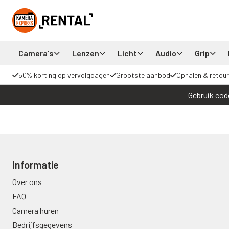
Camera's
Lenzen
Licht
Audio
Grip
50% korting op vervolgdagen
Grootste aanbod
Ophalen & retour
Gebruik cod
Informatie
Over ons
FAQ
Camera huren
Bedrijfsgegevens