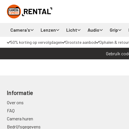
Camera's
Lenzen
Licht
Audio
Grip
50% korting op vervolgdagen
Grootste aanbod
Ophalen & retour
Gebruik cod
Informatie
Over ons
FAQ
Camera huren
Bedrijfsgegevens