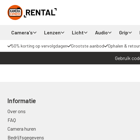
Camera's
Lenzen
Licht
Audio
Grip
50% korting op vervolgdagen
Grootste aanbod
Ophalen & retour
Gebruik cod
Informatie
Over ons
FAQ
Camera huren
Bedrijfsgegevens