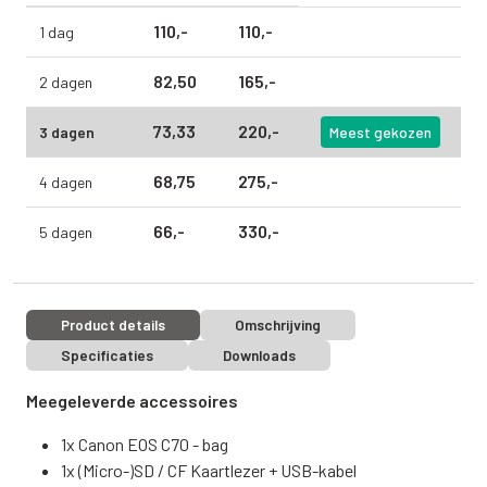
110,
-
110,
-
1 dag
82,
50
165,
-
2 dagen
73,
33
220,
-
3 dagen
Meest gekozen
68,
75
275,
-
4 dagen
66,
-
330,
-
5 dagen
Product details
Omschrijving
Specificaties
Downloads
Meegeleverde accessoires
1x Canon EOS C70 - bag
1x (Micro-)SD / CF Kaartlezer + USB-kabel