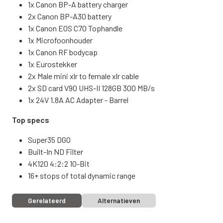
1x Canon BP-A battery charger
2x Canon BP-A30 battery
1x Canon EOS C70 Tophandle
1x Microfoonhouder
1x Canon RF bodycap
1x Eurostekker
2x Male mini xlr to female xlr cable
2x SD card V90 UHS-II 128GB 300 MB/s
1x 24V 1.8A AC Adapter - Barrel
Top specs
Super35 DGO
Built-In ND Filter
4K120 4:2:2 10-Bit
16+ stops of total dynamic range
Gerelateerd
Alternatieven