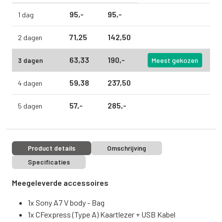
95,
-
95,
-
1 dag
71,
25
142,
50
2 dagen
63,
33
190,
-
3 dagen
Meest gekozen
59,
38
237,
50
4 dagen
57,
-
285,
-
5 dagen
Product details
Omschrijving
Specificaties
Meegeleverde accessoires
1x Sony A7 V body - Bag
1x CFexpress (Type A) Kaartlezer + USB Kabel