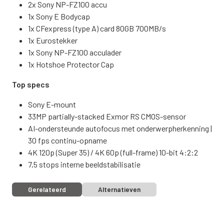
2x Sony NP-FZ100 accu
1x Sony E Bodycap
1x CFexpress (type A) card 80GB 700MB/s
1x Eurostekker
1x Sony NP-FZ100 acculader
1x Hotshoe Protector Cap
Top specs
Sony E-mount
33MP partially-stacked Exmor RS CMOS-sensor
AI-ondersteunde autofocus met onderwerpherkenning |
30 fps continu-opname
4K 120p (Super 35) / 4K 60p (full-frame) 10-bit 4:2:2
7,5 stops interne beeldstabilisatie
Gerelateerd
Alternatieven