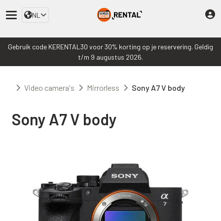
NL
Gebruik code KERENTAL30 voor 30% korting op je reservering. Geldig
t/m 9 augustus 2026.
Video camera's
Mirrorless
Sony A7 V body
Sony A7 V body