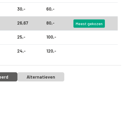
30,
-
60,
-
26,
67
80,
-
Meest gekozen
25,
-
100,
-
24,
-
120,
-
eerd
Alternatieven