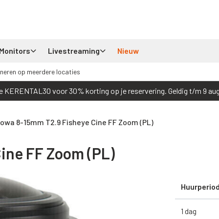
Monitors
Livestreaming
Nieuw
neren op meerdere locaties
e KERENTAL30 voor 30% korting op je reservering. Geldig t/m 9 au
owa 8-15mm T2.9 Fisheye Cine FF Zoom (PL)
ine FF Zoom (PL)
Huurperio
1 dag