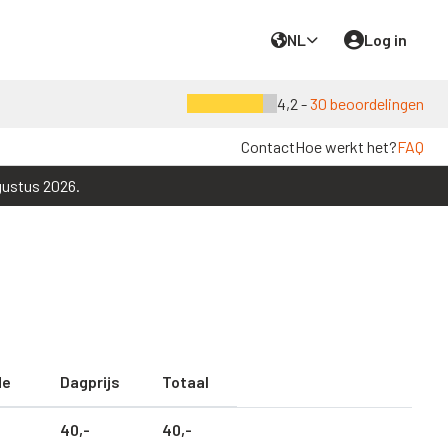
NL
Log in
4,2 -
30 beoordelingen
Contact
Hoe werkt het?
FAQ
gustus 2026.
de
Dagprijs
Totaal
40,
-
40,
-