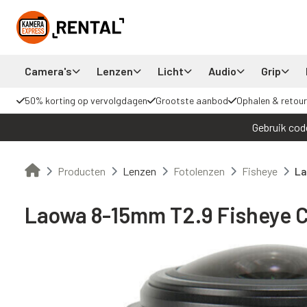
Camera's
Lenzen
Licht
Audio
Grip
50% korting op vervolgdagen
Grootste aanbod
Ophalen & retour
Gebruik cod
Producten
Lenzen
Fotolenzen
Fisheye
La
Laowa 8-15mm T2.9 Fisheye C