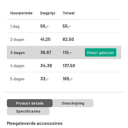
Huurperiode
Dagprijs
Totaal
55,
-
55,
-
1 dag
41,
25
82,
50
2 dagen
36,
67
110,
-
3 dagen
Meest gekozen
34,
38
137,
50
4 dagen
33,
-
165,
-
5 dagen
Product details
Omschrijving
Specificaties
Meegeleverde accessoires