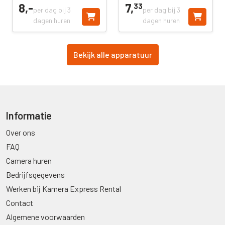
8,
-
7,
33
per dag bij 3
per dag bij 3
dagen huren
dagen huren
Bekijk alle apparatuur
Informatie
Over ons
FAQ
Camera huren
Bedrijfsgegevens
Werken bij Kamera Express Rental
Contact
Algemene voorwaarden