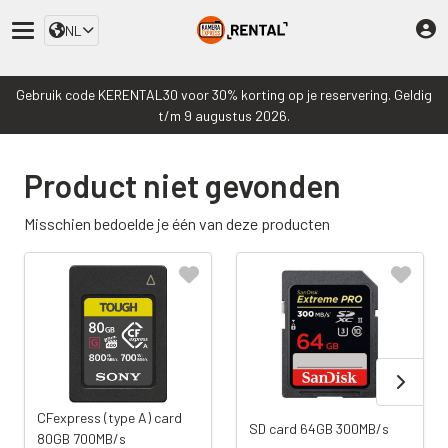
NL
Gebruik code KERENTAL30 voor 30% korting op je reservering. Geldig
t/m 9 augustus 2026.
Product niet gevonden
Misschien bedoelde je één van deze producten
CFexpress (type A) card
SD card 64GB 300MB/s
80GB 700MB/s