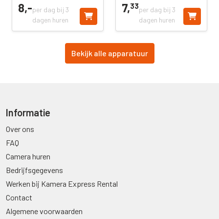
8,
-
7,
33
per dag bij 3
per dag bij 3
dagen huren
dagen huren
Bekijk alle apparatuur
Informatie
Over ons
FAQ
Camera huren
Bedrijfsgegevens
Werken bij Kamera Express Rental
Contact
Algemene voorwaarden