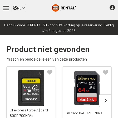
NL
Gebruik code KERENTAL30 voor 30% korting op je reservering. Geldig
t/m 9 augustus 2026.
Product niet gevonden
Misschien bedoelde je één van deze producten
CFexpress (type A) card
SD card 64GB 300MB/s
80GB 700MB/s