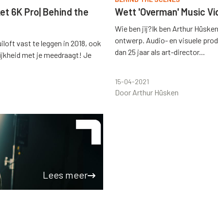
t 6K Pro| Behind the
Wett 'Overman' Music Vi
Wie ben jij?Ik ben Arthur Hüsken
ontwerp. Audio- en visuele prod
oft vast te leggen in 2018, ook
dan 25 jaar als art-director...
ijkheid met je meedraagt! Je
15-04-2021
Door Arthur Hüsken
Lees meer