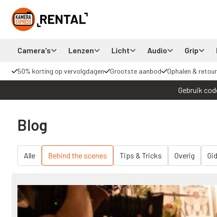
Camera's
Lenzen
Licht
Audio
Grip
50% korting op vervolgdagen
Grootste aanbod
Ophalen & retour
Gebruik cod
Blog
Alle
Behind the scenes
Tips & Tricks
Overig
Gi