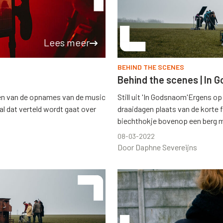
Lees meer
BEHIND THE SCENES
Behind the scenes | In
en van de opnames van de music
Still uit 'In Godsnaom'Ergens o
l dat verteld wordt gaat over
draaidagen plaats van de korte f
biechthokje bovenop een berg mi
08-03-2022
Door Daphne Severeijns