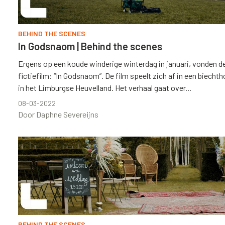
BEHIND THE SCENES
In Godsnaom | Behind the scenes
Ergens op een koude winderige winterdag in januari, vonden de
fictiefilm: “In Godsnaom”. De film speelt zich af in een biech
in het Limburgse Heuvelland. Het verhaal gaat over...
08-03-2022
Door Daphne Severeijns
BEHIND THE SCENES