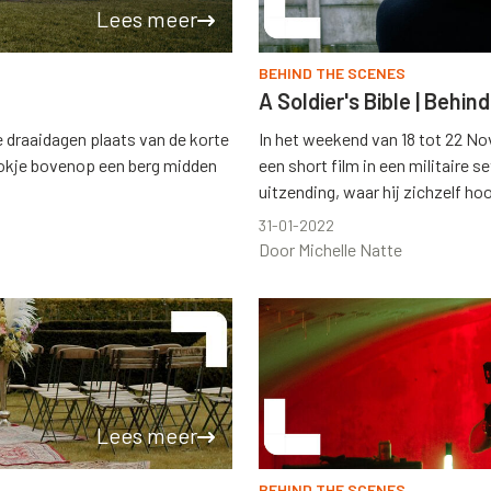
Lees meer
BEHIND THE SCENES
A Soldier's Bible | Behin
 draaidagen plaats van de korte
In het weekend van 18 tot 22 Nove
thokje bovenop een berg midden
een short film in een militaire 
uitzending, waar hij zichzelf hoo
31-01-2022
Door Michelle Natte
Lees meer
BEHIND THE SCENES