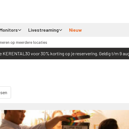
Monitors
Livestreaming
Nieuw
neren op meerdere locaties
e KERENTAL30 voor 30% korting op je reservering. Geldig t/m 9 au
dsen