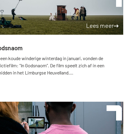
Lees meer
 Godsnaom
p een koude winderige winterdag in januari, vonden de
ictiefilm: “In Godsnaom”. De film speelt zich af in een
dden in het Limburgse Heuvelland....