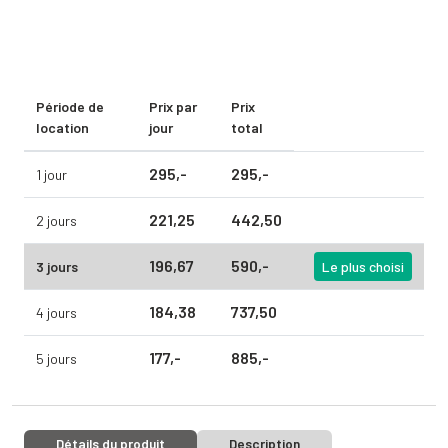
Période de
Prix par
Prix
location
jour
total
295,
-
295,
-
1 jour
221,
25
442,
50
2 jours
196,
67
590,
-
3 jours
Le plus choisi
184,
38
737,
50
4 jours
177,
-
885,
-
5 jours
Détails du produit
Description