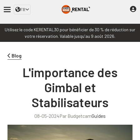
FR
Utilisez le code KERENTAL30 pour bénéficier de 30 % de réduction sur
votre réservation. Valable jusqu'au 9 août 2026.
Blog
L'importance des
Gimbal et
Stabilisateurs
08-05-2024
Par Budgetcam
Guides