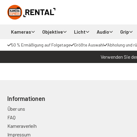
Kameras
Objektive
Licht
Audio
Grip
50 % Ermäßigung auf Folgetage
Größte Auswahl
Abholung und r
Verwenden Sie den
Informationen
Über uns
FAQ
Kameraverleih
Impressum