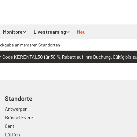
Monitore
Livestreaming
Neu
ückgabe an mehreren Standorten
 Code KERENTAL30 für 30 % Rabatt auf Ihre Buchung. Gültig bis z
Standorte
Antwerpen
Brüssel Evere
Gent
Lüttich