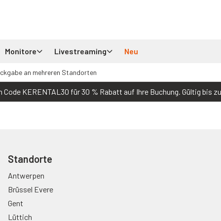
Monitore
Livestreaming
Neu
ückgabe an mehreren Standorten
 Code KERENTAL30 für 30 % Rabatt auf Ihre Buchung. Gültig bis z
Standorte
Antwerpen
Brüssel Evere
Gent
Lüttich