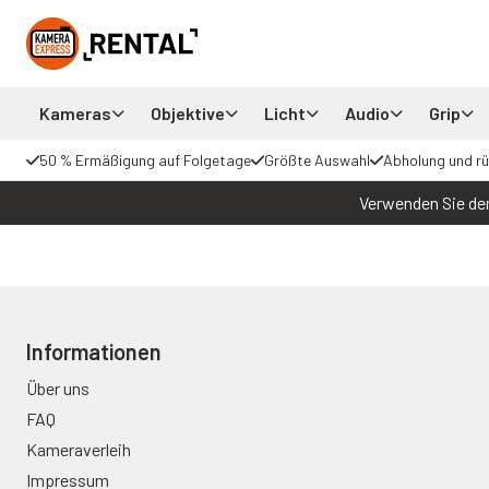
Kameras
Objektive
Licht
Audio
Grip
50 % Ermäßigung auf Folgetage
Größte Auswahl
Abholung und r
Verwenden Sie den
Informationen
Über uns
FAQ
Kameraverleih
Impressum