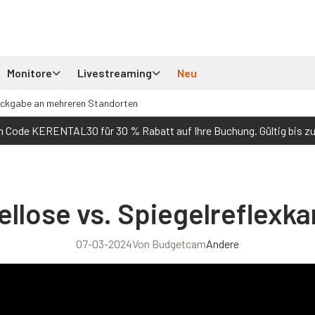
Monitore
Livestreaming
Neu
ückgabe an mehreren Standorten
 Code KERENTAL30 für 30 % Rabatt auf Ihre Buchung. Gültig bis z
ellose vs. Spiegelreflexk
07-03-2024
Von Budgetcam
Andere