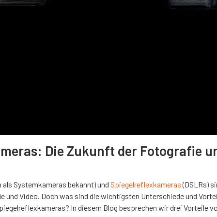
ameras: Die Zukunft der Fotografie u
h als Systemkameras bekannt) und
Spiegelreflexkameras
(DSLRs) si
e und Video. Doch was sind die wichtigsten Unterschiede und Vortei
piegelreflexkameras? In diesem Blog besprechen wir drei Vorteile v