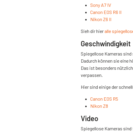
Sony A7 IV
Canon EOS R6 II
Nikon Z6 II
Sieh dir hier
alle spiegell
Geschwindigkeit
Spiegellose Kameras sind s
Dadurch können sie eine h
Das ist besonders nützlich
verpassen.
Hier sind einige der schne
Canon EOS R5
Nikon Z8
Video
Spiegellose Kameras sind f