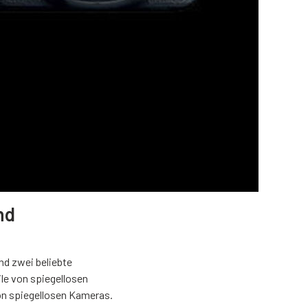
nd
nd zwei beliebte
le von spiegellosen
on spiegellosen Kameras.