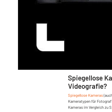
Spiegellose K
Videografie?
Spiegellose Kameras
(auc
Kameratypen für Fotografi
Kameras im Vergleich zu S