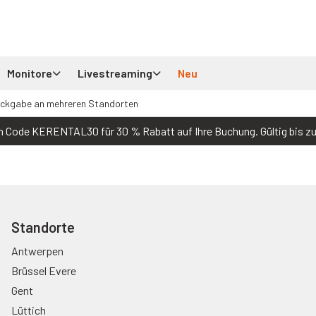
Monitore
Livestreaming
Neu
ückgabe an mehreren Standorten
 Code KERENTAL30 für 30 % Rabatt auf Ihre Buchung. Gültig bis z
Standorte
Antwerpen
Brüssel Evere
Gent
Lüttich