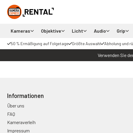
Kameras
Objektive
Licht
Audio
Grip
50 % Ermäßigung auf Folgetage
Größte Auswahl
Abholung und r
Verwenden Sie den
Informationen
Über uns
FAQ
Kameraverleih
Impressum