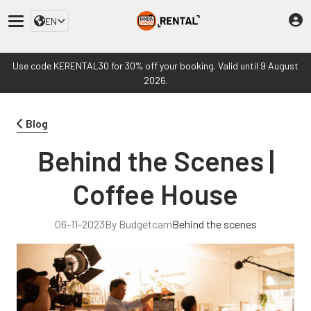
EN
Use code KERENTAL30 for 30% off your booking. Valid until 9 August
2026.
Blog
Behind the Scenes |
Coffee House
06-11-2023
By Budgetcam
Behind the scenes